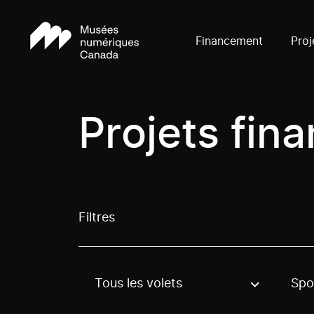
Financement
Proj
Projets fin
Filtres
Tous les volets
Spo
Use these options to filter projects by topic