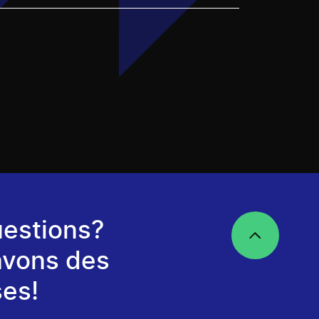
estions?
avons des
es!