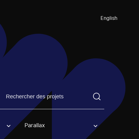
English
Trouvez un projetVous devez saisir un terme de recherch
Parallax
an option.