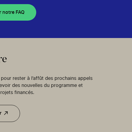
r notre FAQ
re
our rester à l’affût des prochains appels
cevoir des nouvelles du programme et
rojets financés.
r