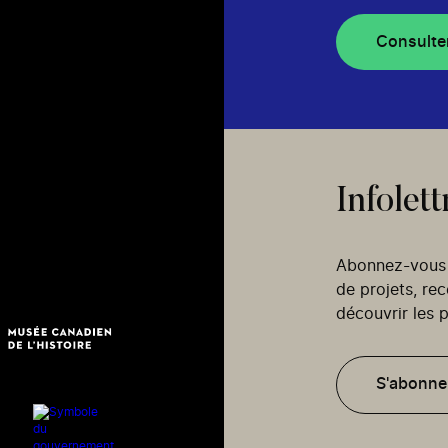
Consulte
Infolett
Abonnez-vous p
de projets, re
découvrir les p
S'abonne