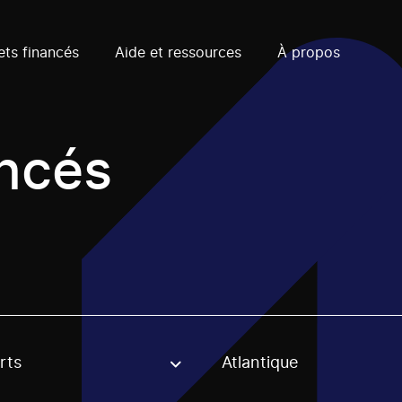
ets financés
Aide et ressources
À propos
ancés
rts
Atlantique
, stream or regon. The filter will be applied when selecting 