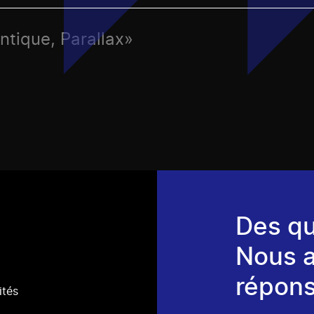
ntique, Parallax»
Des qu
Nous 
répons
ités