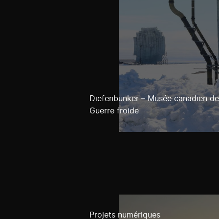
Diefenbunker – Musée canadien de
Guerre froide
Projets numériques