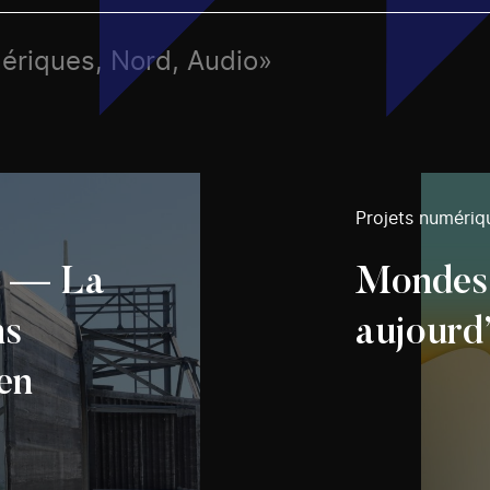
mériques, Nord, Audio»
Projets numériq
d — La
Mondes i
ns
aujourd
en