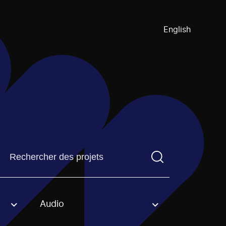
English
Trouvez un projetVous devez saisir un terme de recherch
Audio
an option.