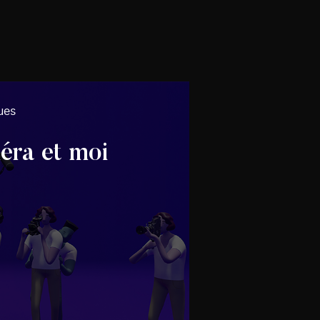
ues
ra et moi