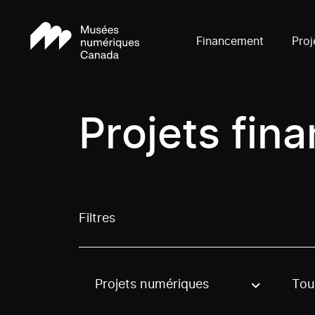
Financement
Proj
Projets fin
Filtres
Projets numériques
Tous
Use these options to filter projects by topic