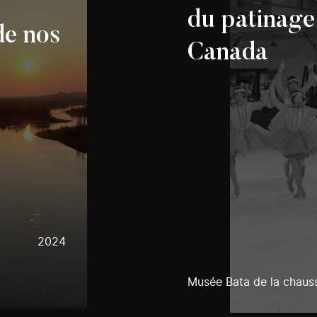
du patinage 
de nos
Canada
2024
Musée Bata de la chaus