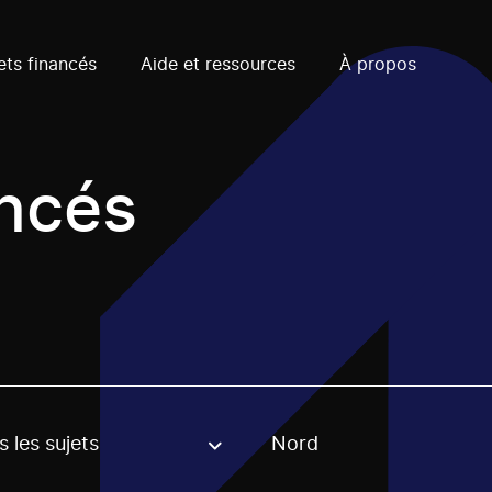
ets financés
Aide et ressources
À propos
ancés
 les sujets
Nord
, stream or regon. The filter will be applied when selecting 