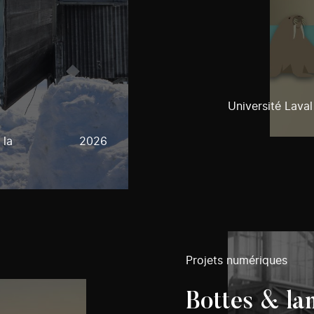
Université Laval
 la
2026
Projets numériques
Bottes & lam