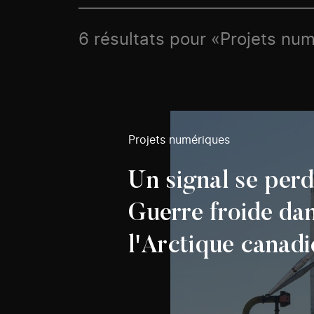
6 résultats pour «Projets nu
Projets numériques
Un signal se per
Guerre froide da
l'Arctique canadi