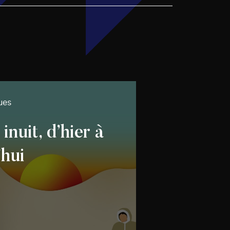
ues
nuit, d’hier à
’hui