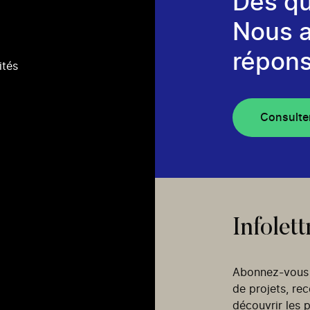
Des qu
Nous 
répons
ités
Consulte
Infolett
Abonnez-vous p
de projets, re
découvrir les p