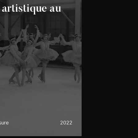
artistique au
sure
2022