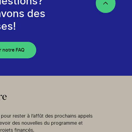
estions?
avons des
es!
r notre FAQ
re
our rester à l’affût des prochains appels
cevoir des nouvelles du programme et
rojets financés.