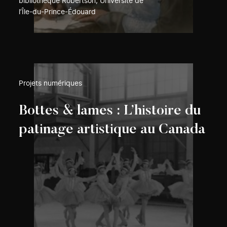
bibliothèque Robertson, Université de
l’Île-du-Prince-Édouard
Projets numériques
Bottes & lames : L’histoire du
patinage artistique au Canada