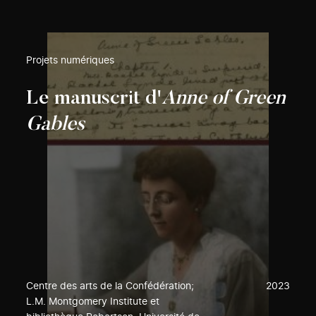
Projets numériques
Le manuscrit d'
Anne of Green
Gables
Centre des arts de la Confédération;
2023
L.M. Montgomery Institute et