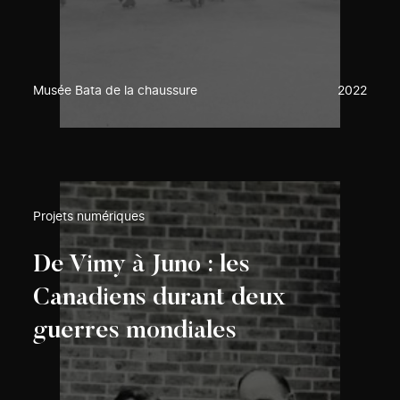
Musée Bata de la chaussure
2022
Projets numériques
De Vimy à Juno : les
Canadiens durant deux
guerres mondiales