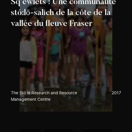
Sq’éwlets : Une communauté
stó:lō-salich de la côte de la
vallée du fleuve Fraser
The Stó:lō Research and Resource
2017
Management Centre