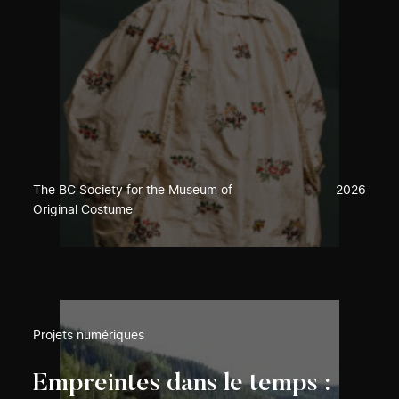
The BC Society for the Museum of
2026
Original Costume
Projets numériques
Empreintes dans le temps :