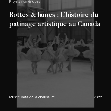
Projets numériques
Bottes & lames : L’histoire du
patinage artistique au Canada
Musée Bata de la chaussure
2022