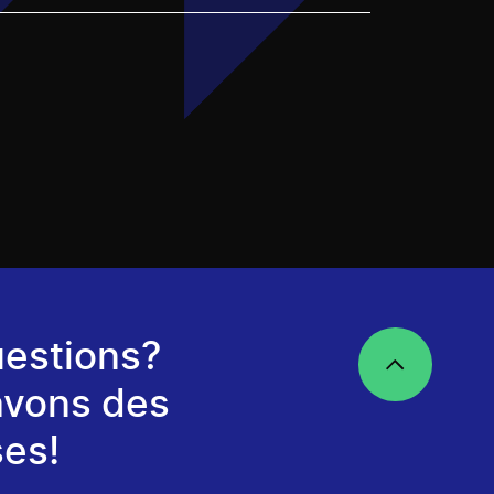
estions?
avons des
es!