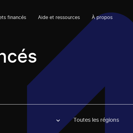
ets financés
Aide et ressources
À propos
ancés
Toutes les régions
, stream or regon. The filter will be applied when selecting 