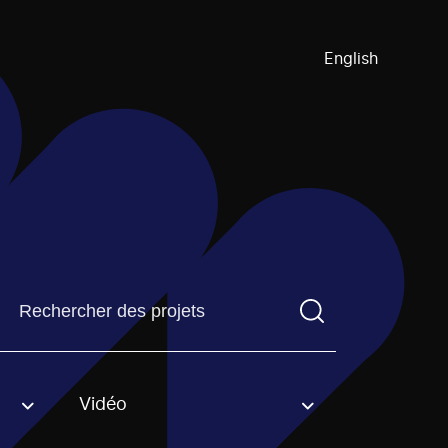
English
Trouvez un projetVous devez saisir un terme de recherch
Vidéo
an option.