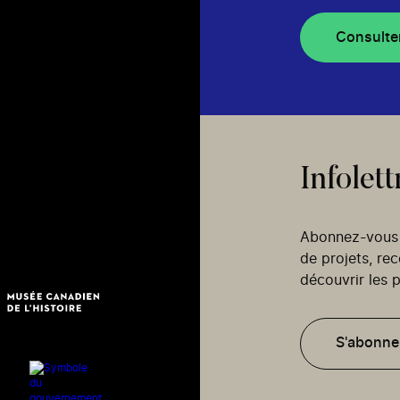
Consulte
Infolett
Abonnez-vous p
de projets, re
découvrir les p
S'abonne