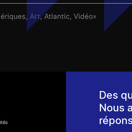
ériques, Art, Atlantic, Vidéo»
Des qu
Nous 
répons
ités