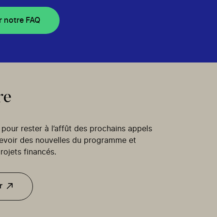
r notre FAQ
re
our rester à l’affût des prochains appels
cevoir des nouvelles du programme et
rojets financés.
r