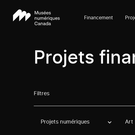
Financement
Proj
Projets fin
Filtres
Projets numériques
Art
Use these options to filter projects by topic