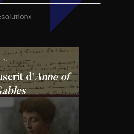
ésolution»
ues
scrit d'
Anne of
ables