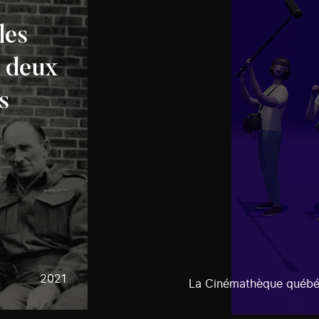
les
 deux
s
2021
La Cinémathèque québé