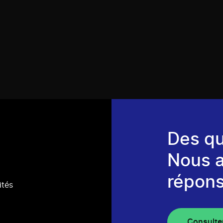
Des qu
Nous 
répons
ités
Consulte