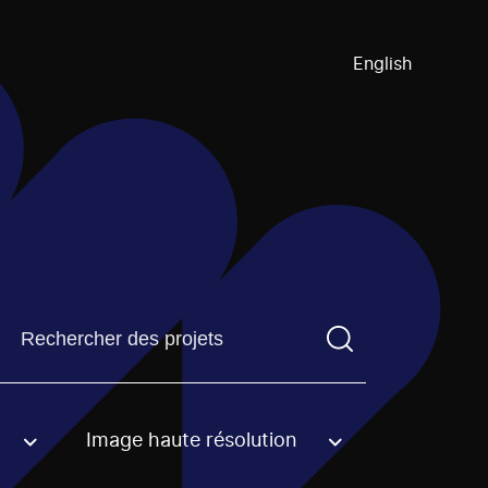
English
Trouvez un projetVous devez saisir un terme de recherch
Image haute résolution
an option.