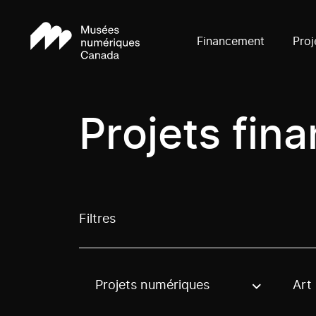
Financement
Proj
Projets fin
Filtres
Projets numériques
Art
Use these options to filter projects by topic