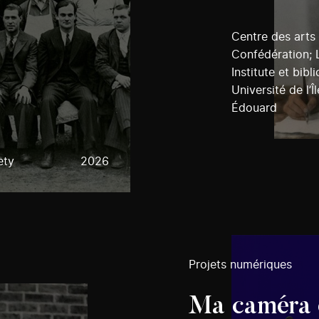
Centre des arts 
Confédération;
Institute et bib
Université de l’Î
Édouard
ety
2026
Projets numériques
Ma caméra 