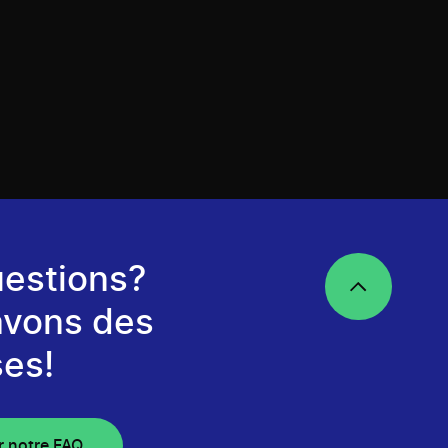
estions?
avons des
es!
r notre FAQ