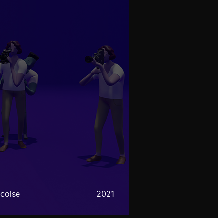
coise
2021