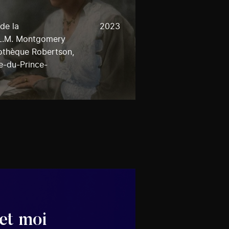
de la
2023
 L.M. Montgomery
liothèque Robertson,
le-du-Prince-
et moi