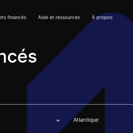
ets financés
Aide et ressources
À propos
ancés
Atlantique
, stream or regon. The filter will be applied when selecting 