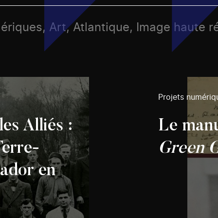
ériques, Art, Atlantique, Image haute r
Projets numériq
es Alliés :
Le manu
Terre-
Green G
ador en