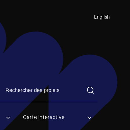
English
Trouvez un projetVous devez saisir un terme de recherch
Carte interactive
an option.