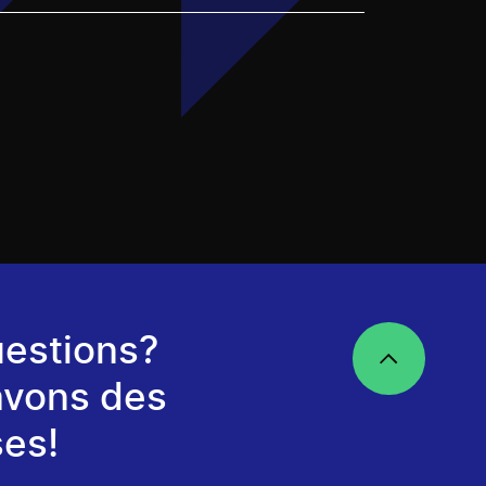
estions?
avons des
es!