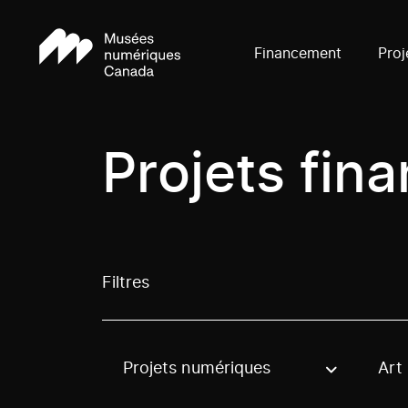
Financement
Proj
Projets fin
Filtres
Projets numériques
Art
Use these options to filter projects by topic