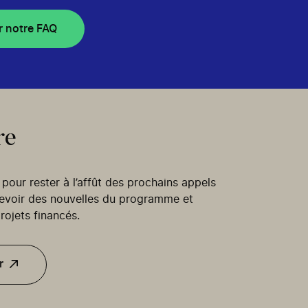
r notre FAQ
re
our rester à l’affût des prochains appels
cevoir des nouvelles du programme et
rojets financés.
r