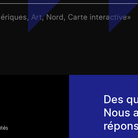
ériques, Art, Nord, Carte interactive»
Des qu
Nous 
répons
ités