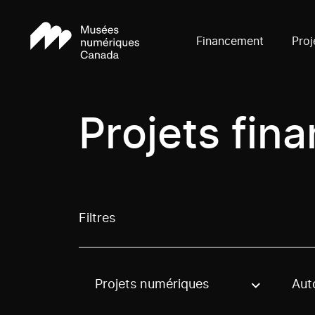
Financement
Proj
Projets fin
Filtres
Projets numériques
Aut
Use these options to filter projects by topic