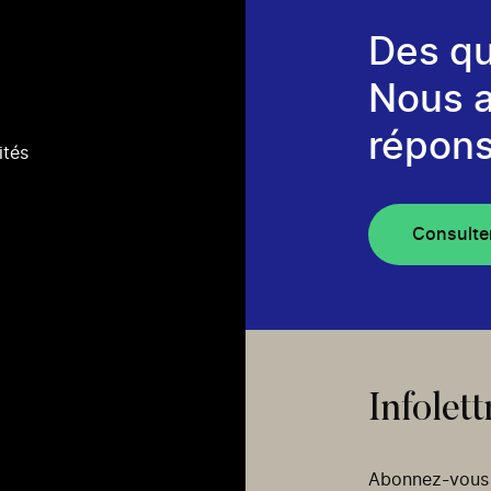
Des qu
Nous 
répons
ités
Consulte
Infolett
Abonnez-vous p