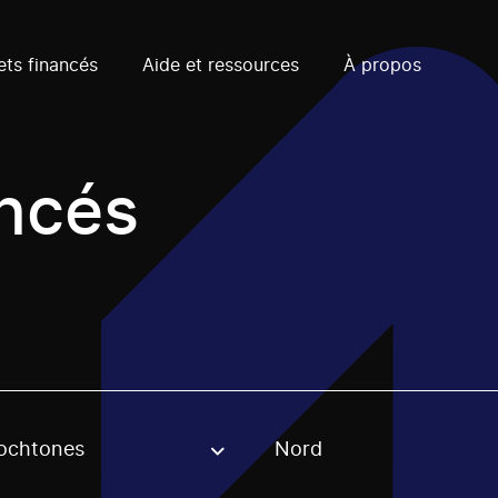
ets financés
Aide et ressources
À propos
ancés
ochtones
Nord
, stream or regon. The filter will be applied when selecting 