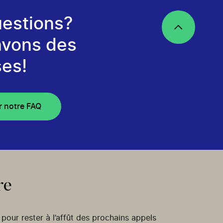
estions?
avons des
es!
r notre FAQ
re
our rester à l’affût des prochains appels