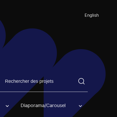
English
Trouvez un projetVous devez saisir un terme de recherch
Diaporama/Carousel
an option.