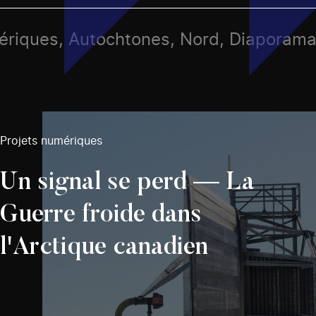
mériques, Autochtones, Nord, Diaporam
Projets numériques
Un signal se perd — La
Guerre froide dans
l'Arctique canadien