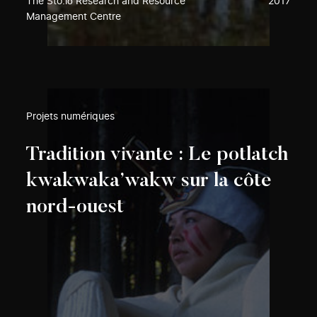
The Stó:lō Research and Resource
2017
Management Centre
Projets numériques
Tradition vivante : Le potlatch
kwakwaka’wakw sur la côte
nord-ouest