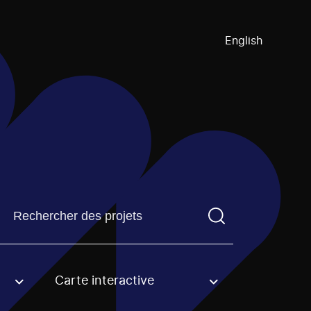
English
Trouvez un projetVous devez saisir un terme de recherch
Carte interactive
an option.