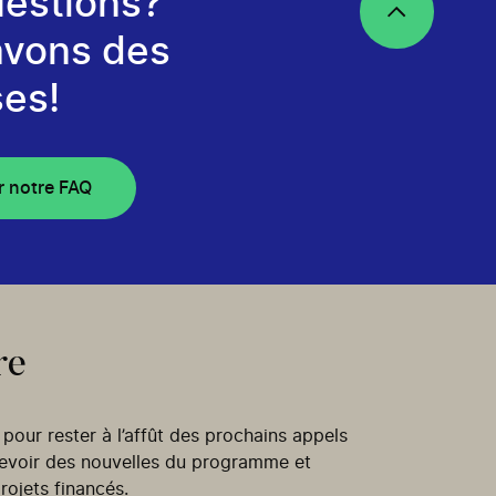
estions?
avons des
es!
r notre FAQ
re
our rester à l’affût des prochains appels
cevoir des nouvelles du programme et
rojets financés.