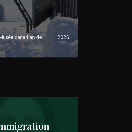
 Musée canadien de
2026
immigration