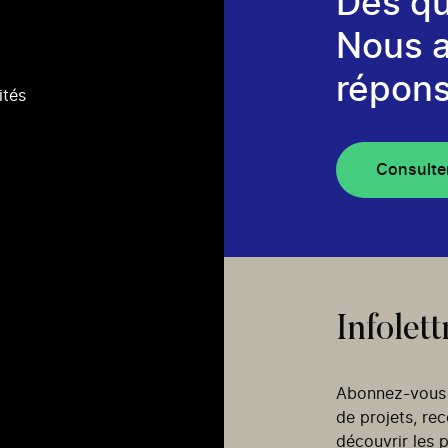
Des qu
Nous 
répons
ités
Consulte
Infolett
Abonnez-vous p
de projets, re
découvrir les p