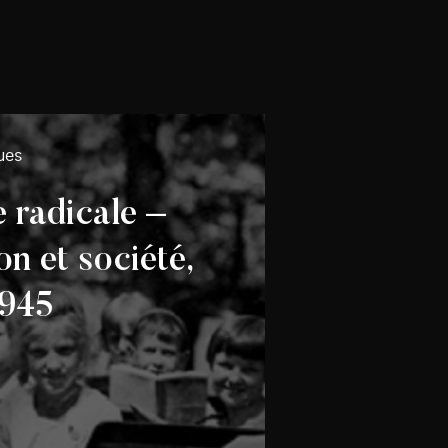
ues
 radicale –
n et société,
1945