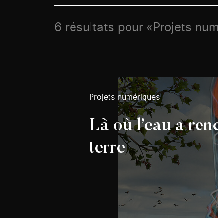
6 résultats pour «Projets num
Projets numériques
Là où l’eau a ren
terre