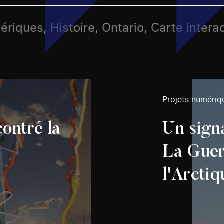
ériques, Histoire, Ontario, Carte intera
Projets numériq
contré la
Un sign
La Guer
l'Arcti