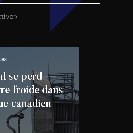
ctive»
ues
al se perd —
re froide dans
que canadien