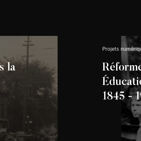
Projets numériq
s la
Réforme
Éducatio
1845 - 