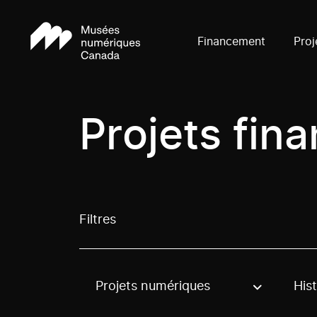
Financement
Proj
Projets fin
Filtres
Projets numériques
Hist
Use these options to filter projects by topic