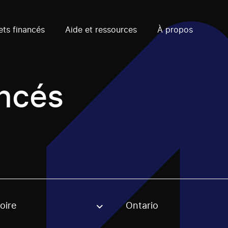
ets financés
Aide et ressources
À propos
ancés
oire
Ontario
, stream or regon. The filter will be applied when selecting 