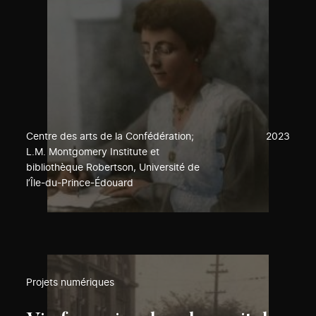
Centre des arts de la Confédération;
2023
L.M. Montgomery Institute et
bibliothèque Robertson, Université de
l’Île-du-Prince-Édouard
Projets numériques