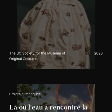
The BC Society for the Museum of
2026
Original Costume
Projets numériques
Là où l’eau a rencontré la