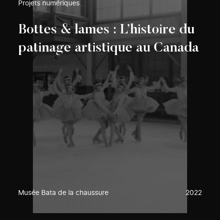
Projets numériques
Bottes & lames : L’histoire du
patinage artistique au Canada
Musée Bata de la chaussure
2022