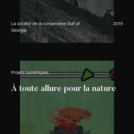
La société de la conserverie Gulf of
2019
Georgia
Projets numériques
À toute allure pour la nature