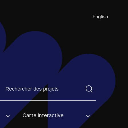
English
Trouvez un projetVous devez saisir un terme de recherch
Carte interactive
an option.