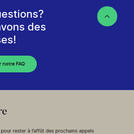
estions?
avons des
es!
r notre FAQ
re
our rester à l’affût des prochains appels