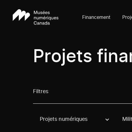
Financement
Proj
Projets fin
Filtres
Projets numériques
Mili
Use these options to filter projects by topic