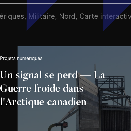
riques, Militaire, Nord, Carte interacti
Projets numériques
Un signal se perd — La
Guerre froide dans
l'Arctique canadien