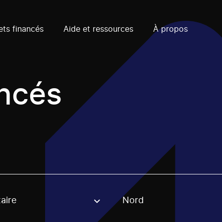
ets financés
Aide et ressources
À propos
ancés
taire
Nord
, stream or regon. The filter will be applied when selecting 