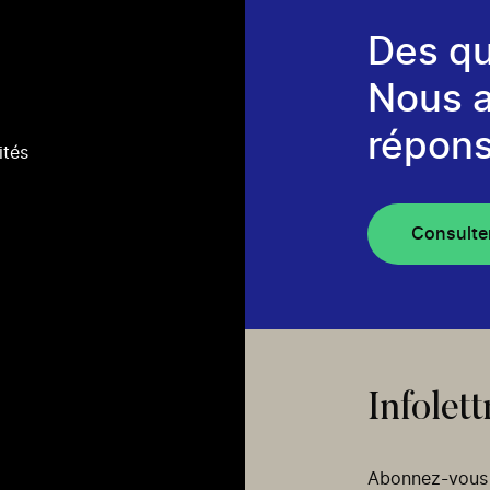
Des qu
Nous 
répons
ités
Consulte
Infolett
Abonnez-vous p