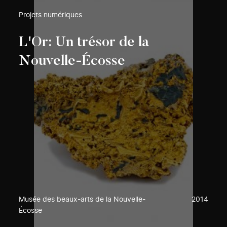
Projets numériques
L'Or: Un trésor de la
Nouvelle-Écosse
Musée des beaux-arts de la Nouvelle-
2014
Écosse