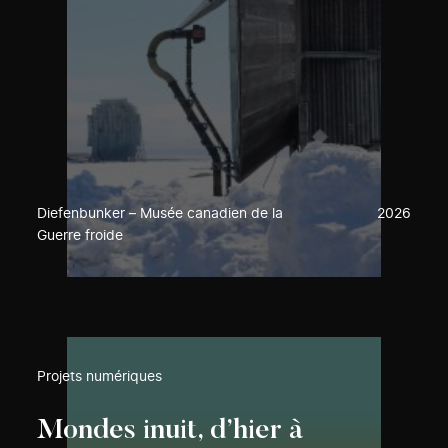
Diefenbunker – Musée canadien de la
2026
Guerre froide
Projets numériques
Mondes inuit, d’hier à