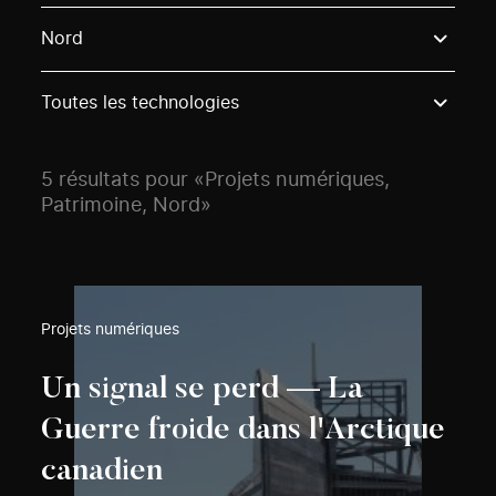
Use these options to filter projects by topic, stream o
Nord
Toutes les technologies
5 résultats pour «Projets numériques,
Patrimoine, Nord»
Projets numériques
Un signal se perd — La
Guerre froide dans l'Arctique
canadien