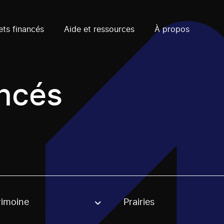
ets financés
Aide et ressources
À propos
ancés
rimoine
Prairies
, stream or regon. The filter will be applied when selecting 