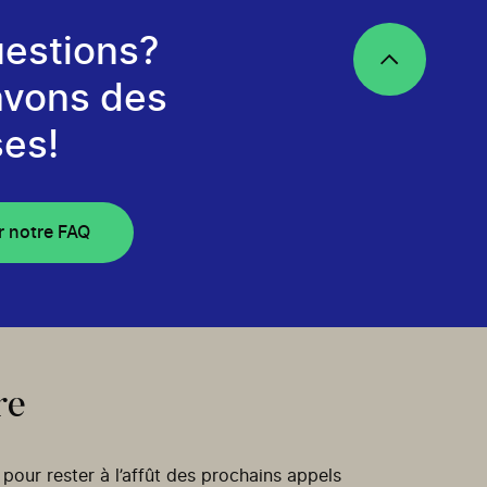
estions?
avons des
es!
r notre FAQ
re
our rester à l’affût des prochains appels