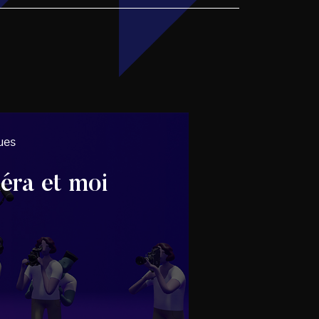
ues
ra et moi