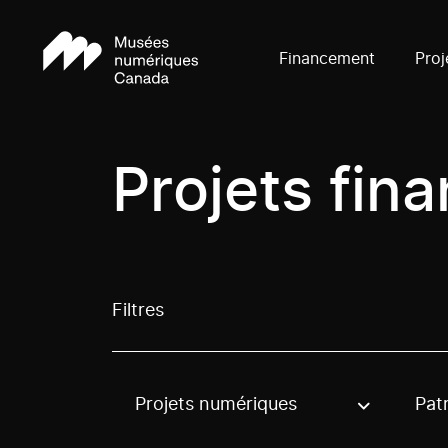
Financement
Proj
Projets fin
Filtres
Projets numériques
Pat
Use these options to filter projects by topic