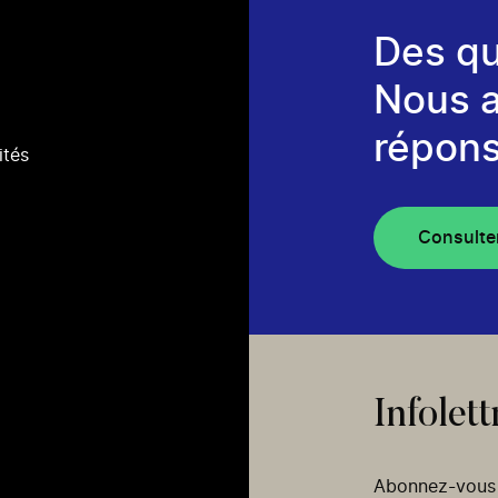
Des qu
Nous 
répons
ités
Consulte
Infolett
Abonnez-vous p