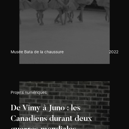
Musée Bata de la chaussure
2022
Projets numériques
De Vimy à Juno : les
Canadiens durant deux