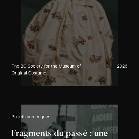
The BC Society for the Museum of
2026
Original Costume
Projets numériques
Fragments du passé : une