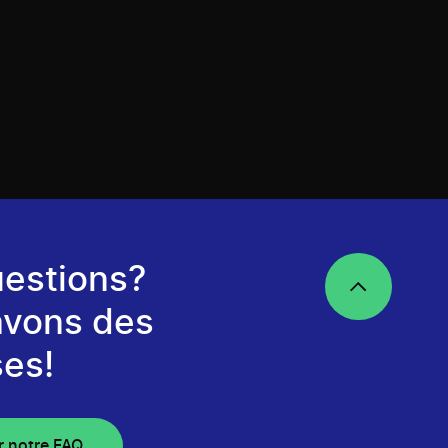
estions?
avons des
es!
r notre FAQ