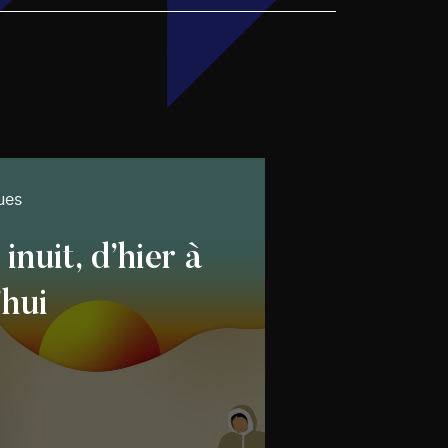
ues
nuit, d’hier à
’hui