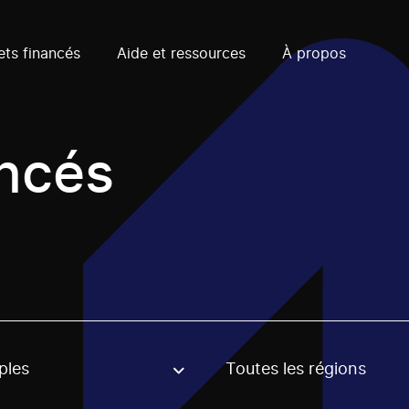
ets financés
Aide et ressources
À propos
ancés
ples
Toutes les régions
, stream or regon. The filter will be applied when selecting 