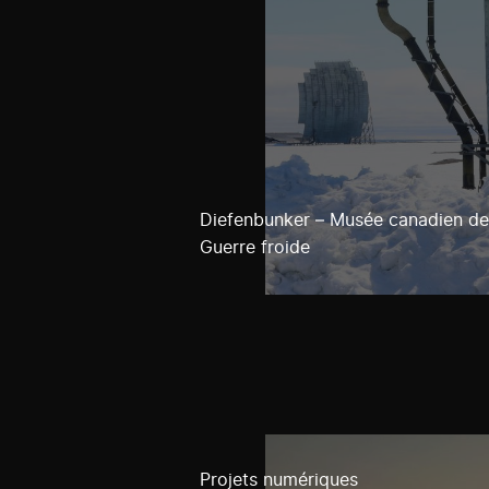
Diefenbunker – Musée canadien de
Guerre froide
Projets numériques