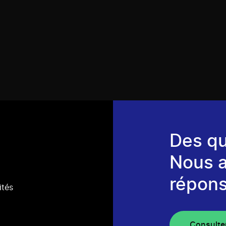
Des qu
Nous 
répons
ités
Consulte