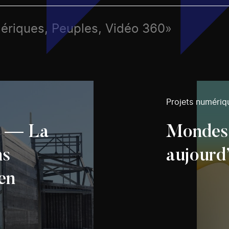
mériques, Peuples, Vidéo 360»
Projets numériq
d — La
Mondes i
ns
aujourd
en