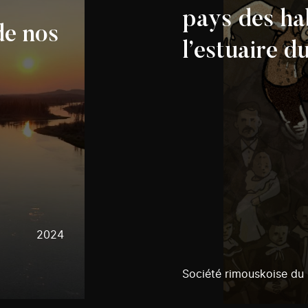
pays des ha
de nos
l’estuaire d
2024
Société rimouskoise du