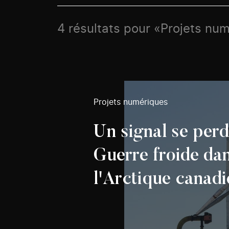
4 résultats pour «Projets nu
Projets numériques
Un signal se per
Guerre froide da
l'Arctique canadi