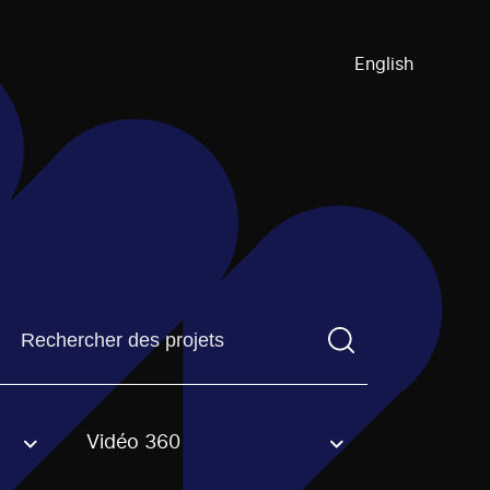
English
Trouvez un projetVous devez saisir un terme de recherch
Vidéo 360
an option.