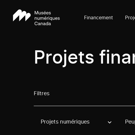
Financement
Proj
Projets fin
Filtres
Projets numériques
Peu
Use these options to filter projects by topic