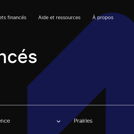
ets financés
Aide et ressources
À propos
ancés
ence
Prairies
, stream or regon. The filter will be applied when selecting 