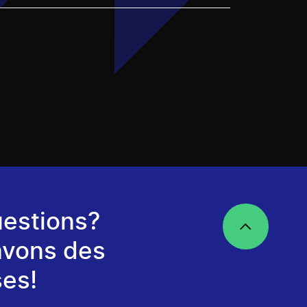
estions?
avons des
es!