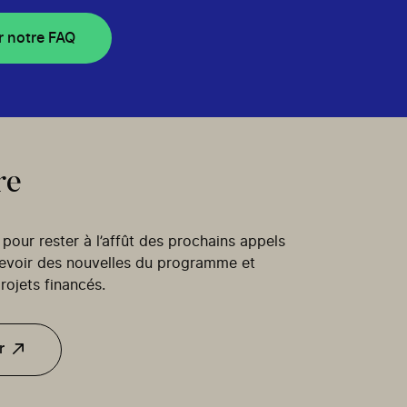
r notre FAQ
re
our rester à l’affût des prochains appels
cevoir des nouvelles du programme et
rojets financés.
r