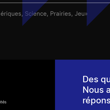
ériques, Science, Prairies, Jeu»
Des qu
Nous 
répons
ités