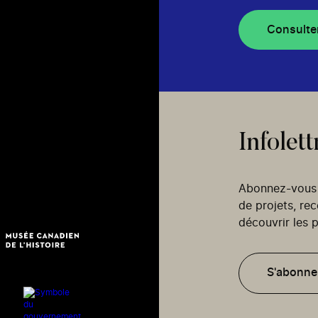
Consulte
Infolett
Abonnez-vous p
de projets, re
découvrir les p
S'abonne