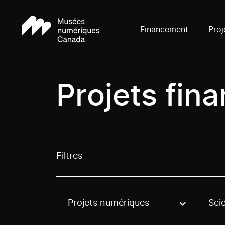
Financement
Proj
Projets fin
Filtres
Projets numériques
Sci
Use these options to filter projects by topic