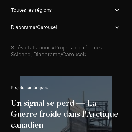
Use these options to filter projects by topic, stream o
Toutes les régions
Diaporama/Carousel
8 résultats pour «Projets numériques,
Science, Diaporama/Carousel»
Projets numériques
Un signal se perd — La
Guerre froide dans l'Arctique
canadien