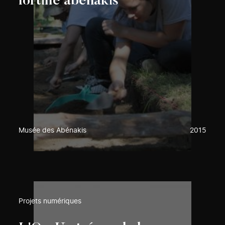
fortifié abénakis
Musée des Abénakis
2015
Projets numériques