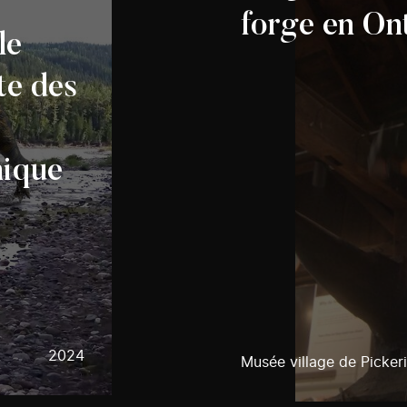
forge en On
le
te des
nique
2024
Musée village de Picker