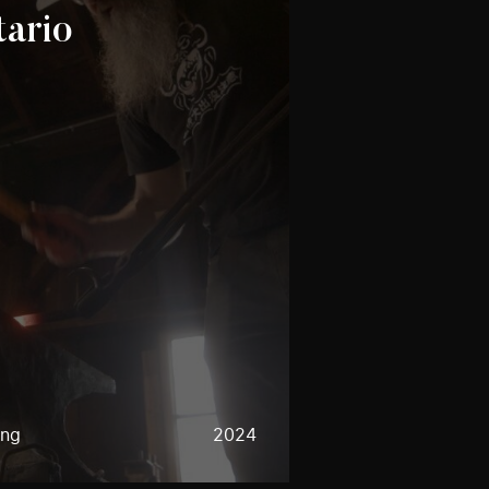
tario
ing
2024