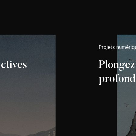
Projets numériq
ctives
Plongez
profond