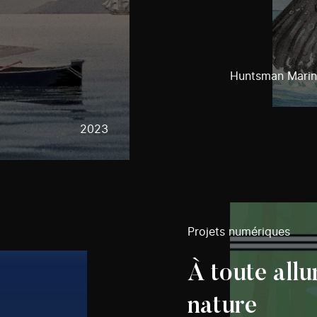
Huntsman Marin
2023
Projets numériques
À toute allu
nature