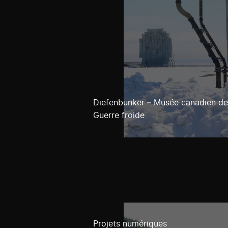
Diefenbunker – Musée canadien de
Guerre froide
Projets numériques