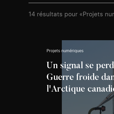
14 résultats pour «Projets n
Projets numériques
Un signal se per
Guerre froide da
l'Arctique canadi