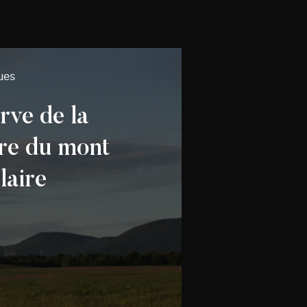
ues
rve de la
re du mont
laire