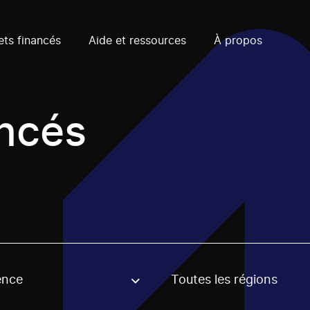
ets financés
Aide et ressources
À propos
ancés
ence
Toutes les régions
, stream or regon. The filter will be applied when selecting 