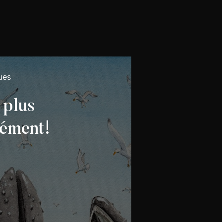
ues
 plus
ément!