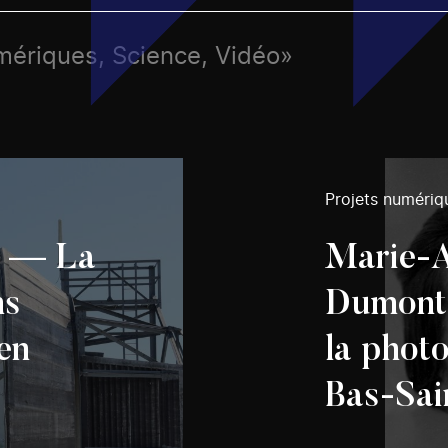
umériques, Science, Vidéo»
Projets numériq
d — La
Marie-A
ns
Dumont 
en
la phot
Bas-Sai