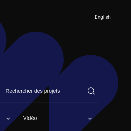
English
Trouvez un projetVous devez saisir un terme de recherch
Vidéo
an option.