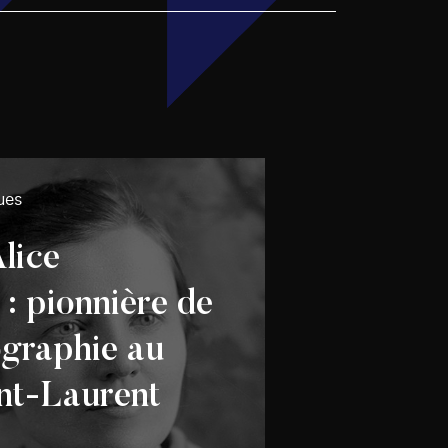
ues
lice
: pionnière de
ographie au
nt-Laurent