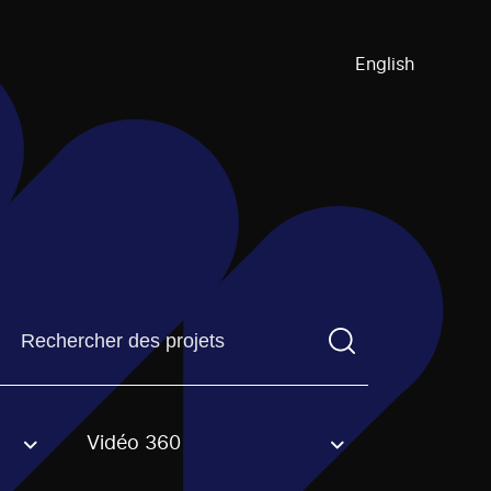
English
Trouvez un projetVous devez saisir un terme de recherch
Vidéo 360
an option.