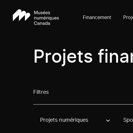
Financement
Proj
Projets fin
Filtres
Projets numériques
Spo
Use these options to filter projects by topic