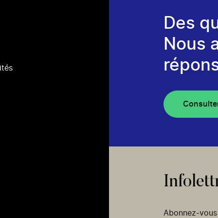
Des qu
Nous 
répons
ités
Consulte
Infolett
Abonnez-vous p