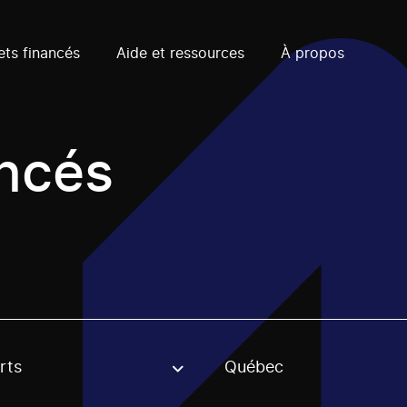
ets financés
Aide et ressources
À propos
ancés
rts
Québec
, stream or regon. The filter will be applied when selecting 