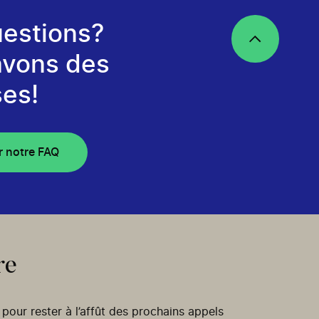
estions?
avons des
es!
r notre FAQ
re
our rester à l’affût des prochains appels