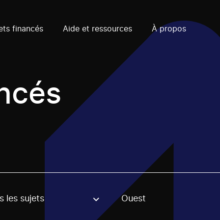
ets financés
Aide et ressources
À propos
ancés
 les sujets
Ouest
, stream or regon. The filter will be applied when selecting 