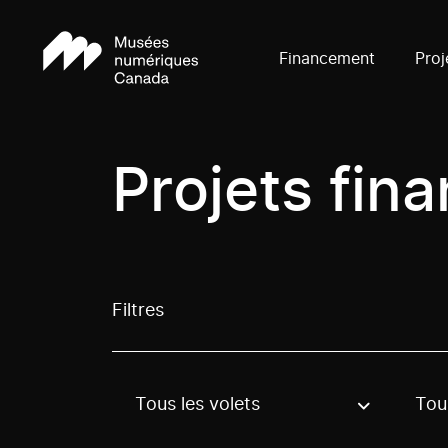
Financement
Proj
Projets fin
Filtres
Tous les volets
Tous
Use these options to filter projects by topic