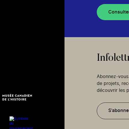
Consulte
Infolett
Abonnez-vous p
de projets, re
découvrir les p
S'abonne