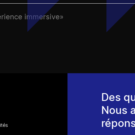
érience immersive»
Des qu
Nous 
répons
ités