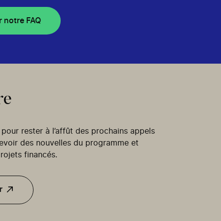
r notre FAQ
re
our rester à l’affût des prochains appels
cevoir des nouvelles du programme et
rojets financés.
r