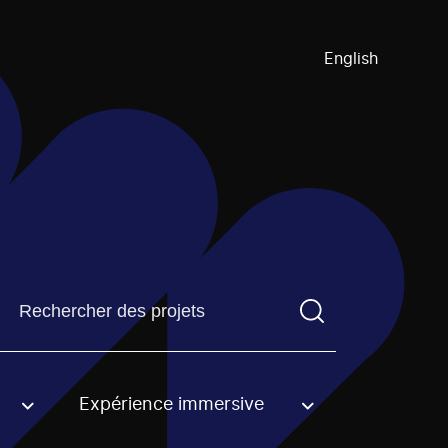
English
Trouvez un projetVous devez saisir un terme de recherch
Expérience immersive
an option.