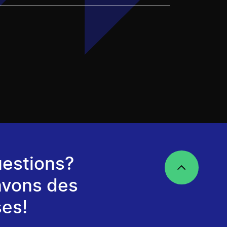
estions?
avons des
es!