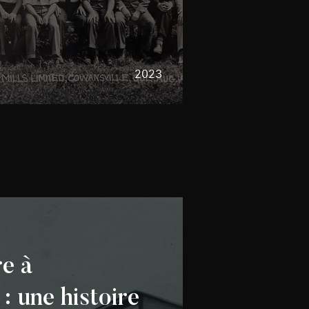
2023
e à
: une histoire