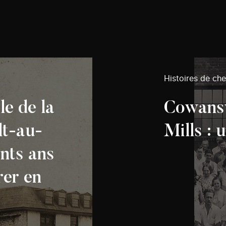
Histoires de ch
le de la
Cowansv
lt-au-
Mills : u
ents ans
rer en