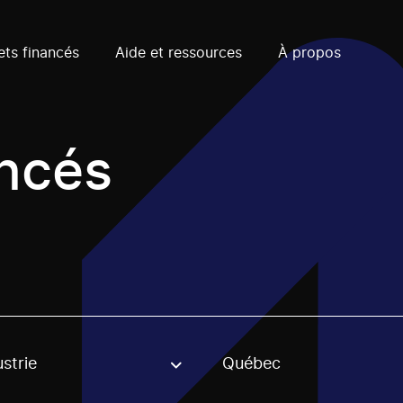
ets financés
Aide et ressources
À propos
ancés
strie
Québec
, stream or regon. The filter will be applied when selecting 