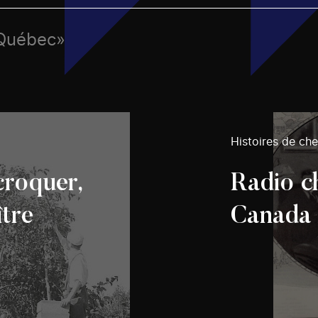
 Québec»
Histoires de ch
croquer,
Radio c
ître
Canada