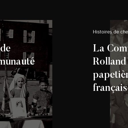
Histoires de ch
 de
La Com
mmunauté
Rolland
papetiè
françai