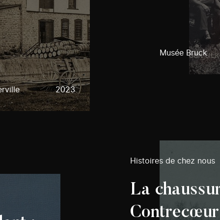
Musée Bruck
rville
2023
Histoires de chez nous
La chaussur
Contrecœur 