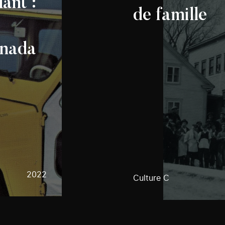
ant :
de famille
anada
2022
Culture C