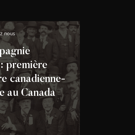
ez nous
pagnie
 : première
re canadienne-
se au Canada