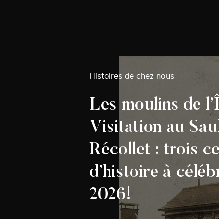
Histoires de chez nous
Les moulins de l’Î
Visitation au Sau
Récollet : trois c
d’histoire à céléb
2026!