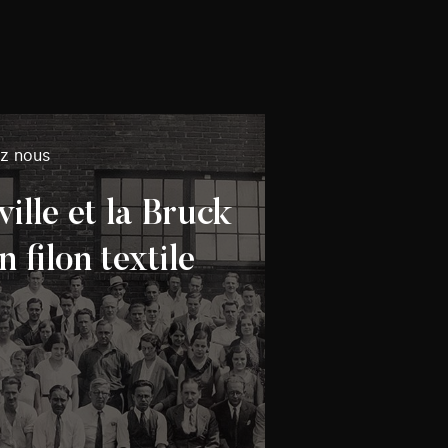
ez nous
ille et la Bruck
n filon textile