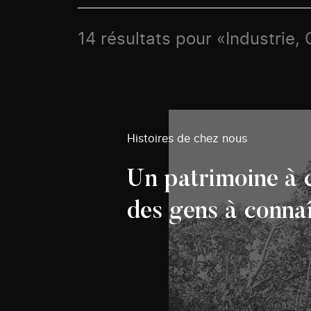
14 résultats pour «Industrie,
Histoires de chez nous
Un patrimoine à 
des gens à conna