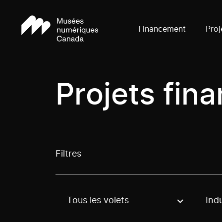
Financement
Proj
Projets fin
Filtres
Tous les volets
Indu
Use these options to filter projects by topic