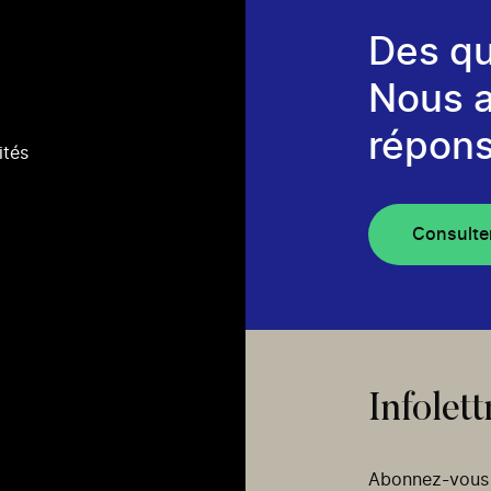
Des qu
Nous 
répons
ités
Consulte
Infolett
Abonnez-vous p