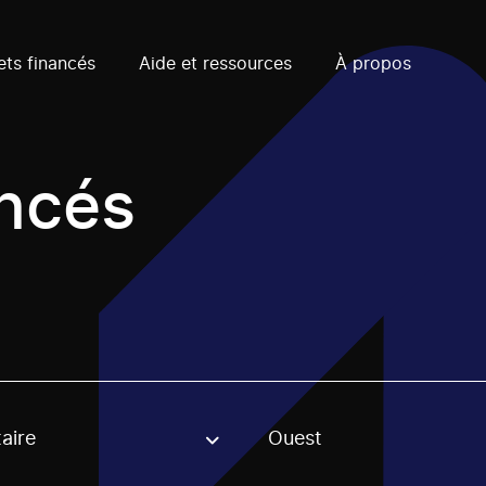
ets financés
Aide et ressources
À propos
ancés
taire
Ouest
, stream or regon. The filter will be applied when selecting 