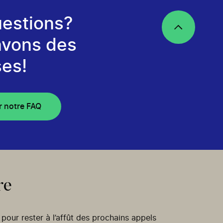
estions?
avons des
es!
r notre FAQ
re
our rester à l’affût des prochains appels