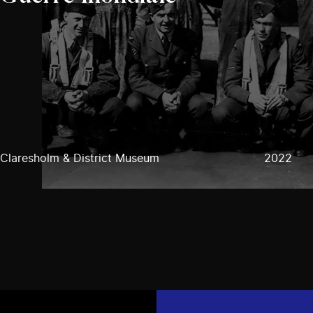
Claresholm & District Museum
2022