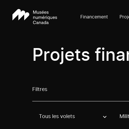
Financement
Proj
Projets fin
Filtres
Tous les volets
Mili
Use these options to filter projects by topic