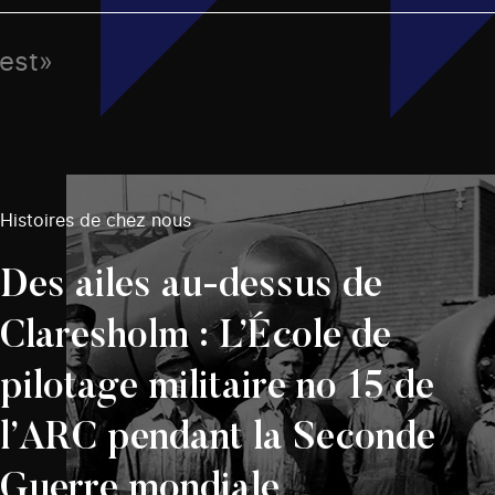
uest»
Histoires de chez nous
Des ailes au-dessus de
Claresholm : L’École de
pilotage militaire no 15 de
l’ARC pendant la Seconde
Guerre mondiale