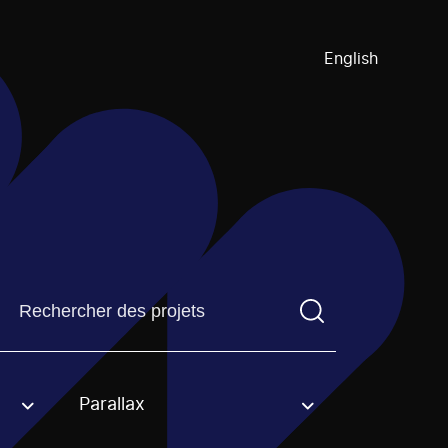
English
Trouvez un projetVous devez saisir un terme de recherch
Parallax
an option.