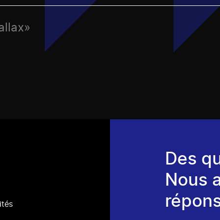
allax»
Des qu
Nous 
répons
ités