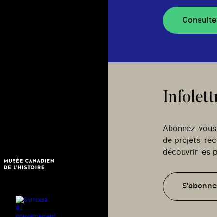
Consulte
Infolett
Abonnez-vous p
de projets, re
découvrir les p
S'abonne