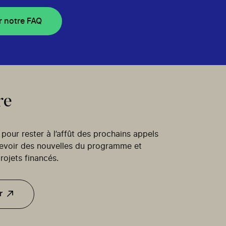
r notre FAQ
re
our rester à l’affût des prochains appels
cevoir des nouvelles du programme et
rojets financés.
r