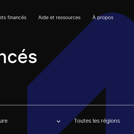
ets financés
Aide et ressources
À propos
ancés
ure
Toutes les régions
, stream or regon. The filter will be applied when selecting 