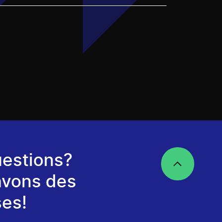
estions?
avons des
es!