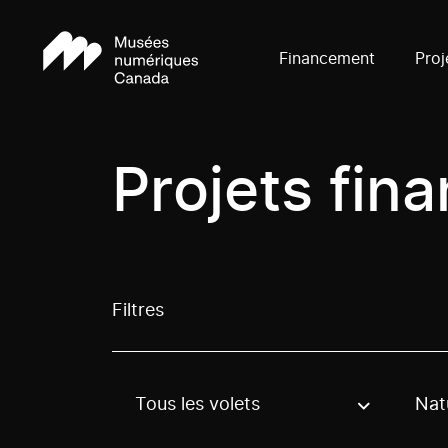
Financement
Proj
Projets fin
Filtres
Tous les volets
Nat
Use these options to filter projects by topic