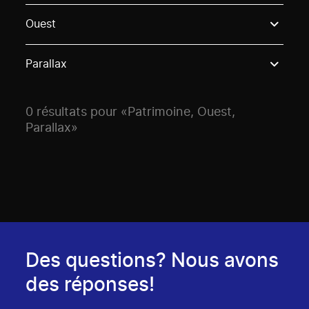
Use these options to filter projects by topic, stream o
Ouest
Parallax
0 résultats pour «Patrimoine, Ouest,
Parallax»
Des questions? Nous avons
des réponses!