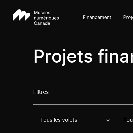
Financement
Proj
Projets fin
Filtres
Tous les volets
Tous
Use these options to filter projects by topic