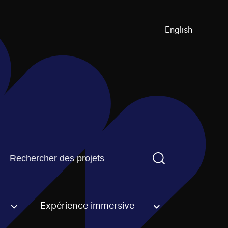
English
Trouvez un projetVous devez saisir un terme de recherch
Expérience immersive
an option.