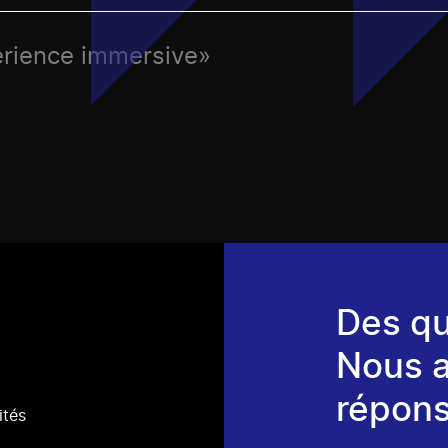
érience immersive»
Des qu
Nous 
répons
ités