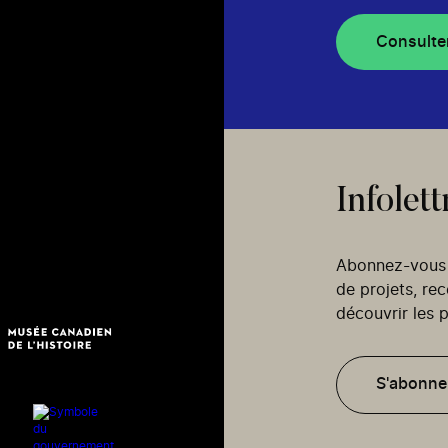
Consulte
Infolett
Abonnez-vous p
de projets, re
découvrir les p
S'abonne