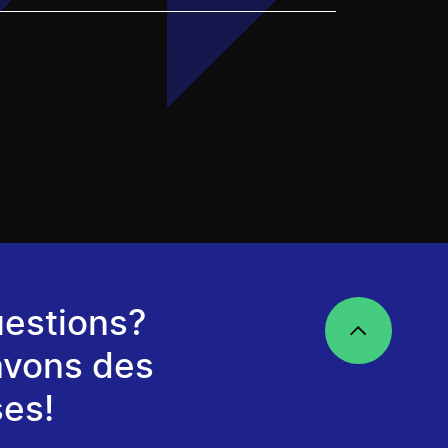
estions?
avons des
es!