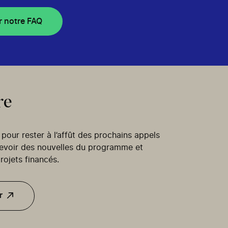
r notre FAQ
re
our rester à l’affût des prochains appels
cevoir des nouvelles du programme et
rojets financés.
r