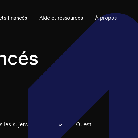
ets financés
Aide et ressources
À propos
ancés
 les sujets
Ouest
, stream or regon. The filter will be applied when selecting 