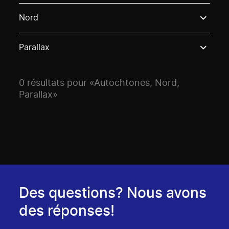
Use these options to filter projects by topic, stream o
Nord
Parallax
0 résultats pour «Autochtones, Nord,
Parallax»
Des questions? Nous avons
des réponses!