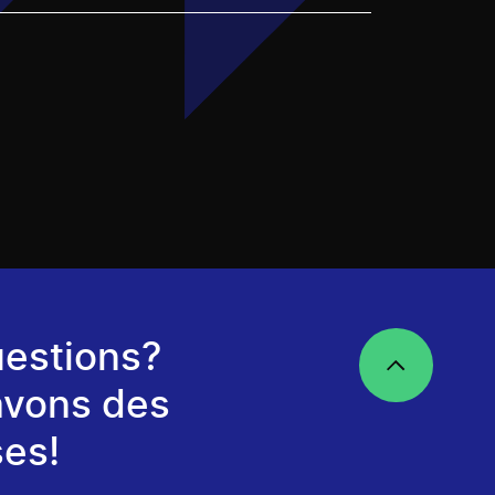
estions?
avons des
es!