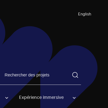
English
Trouvez un projetVous devez saisir un terme de recherch
Expérience immersive
an option.