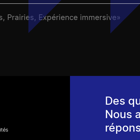
s, Prairies, Expérience immersive»
Des qu
Nous 
répons
ités