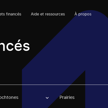
ets financés
Aide et ressources
À propos
ancés
ochtones
Prairies
, stream or regon. The filter will be applied when selecting 