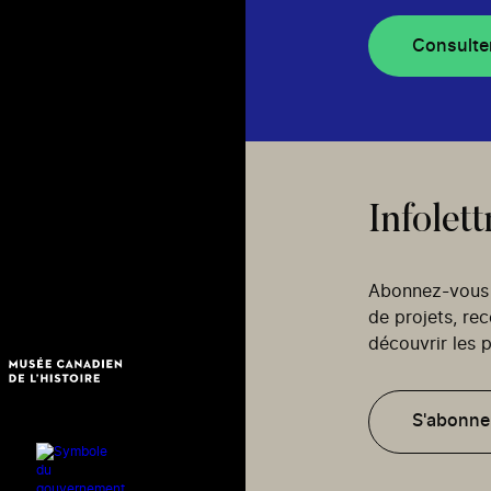
Consulte
Infolett
Abonnez-vous p
de projets, re
découvrir les p
S'abonne