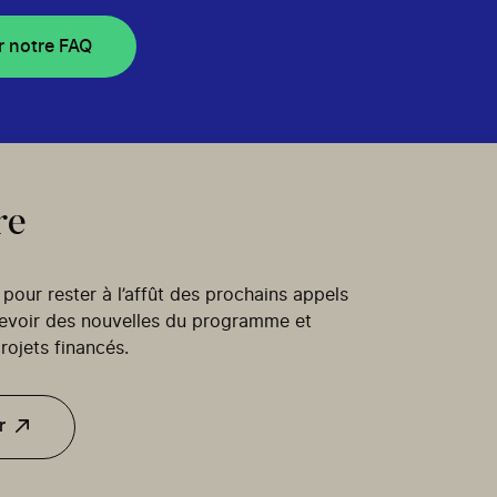
r notre FAQ
re
our rester à l’affût des prochains appels
cevoir des nouvelles du programme et
rojets financés.
r