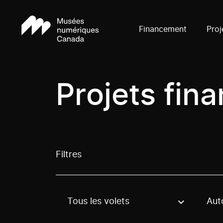
Financement
Proj
Projets fin
Filtres
Tous les volets
Aut
Use these options to filter projects by topic