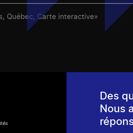
s, Québec, Carte interactive»
Des qu
Nous 
répons
ités