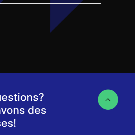
estions?
avons des
es!