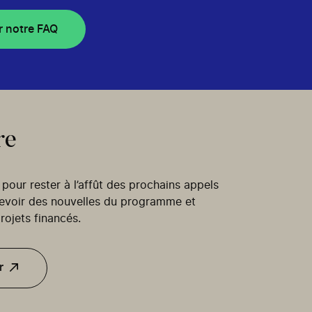
r notre FAQ
re
our rester à l’affût des prochains appels
cevoir des nouvelles du programme et
rojets financés.
r