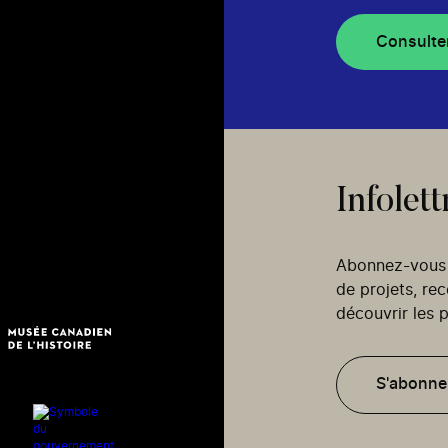
Consulte
Infolett
Abonnez-vous p
de projets, re
découvrir les p
S'abonne