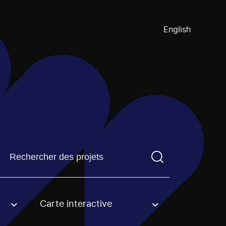
English
Trouvez un projetVous devez saisir un terme de recherch
Carte interactive
an option.