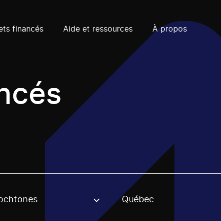
ets financés
Aide et ressources
À propos
ancés
ochtones
Québec
, stream or regon. The filter will be applied when selecting 