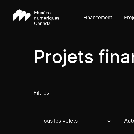
Financement
Proj
Projets fin
Filtres
Tous les volets
Aut
Use these options to filter projects by topic