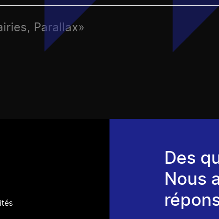
iries, Parallax»
Des qu
Nous 
répons
ités