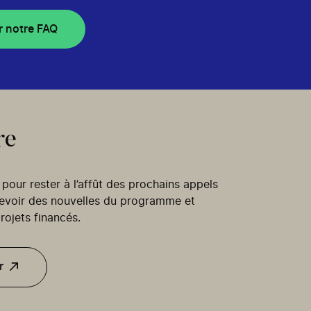
r notre FAQ
re
our rester à l’affût des prochains appels
cevoir des nouvelles du programme et
rojets financés.
r