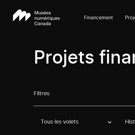
Financement
Proj
Projets fin
Filtres
Tous les volets
Hist
Use these options to filter projects by topic