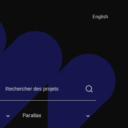
English
Trouvez un projetVous devez saisir un terme de recherch
Parallax
an option.