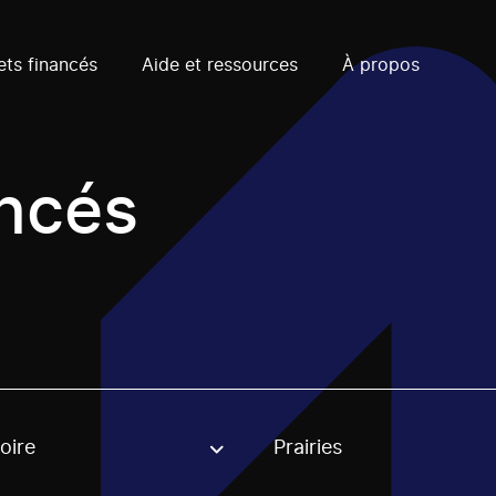
ets financés
Aide et ressources
À propos
ancés
oire
Prairies
, stream or regon. The filter will be applied when selecting 