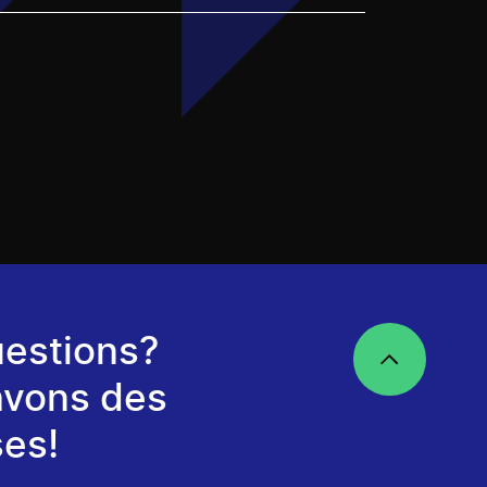
estions?
avons des
es!