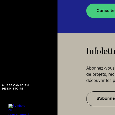
Consulte
Infolett
Abonnez-vous p
de projets, re
découvrir les p
S'abonne