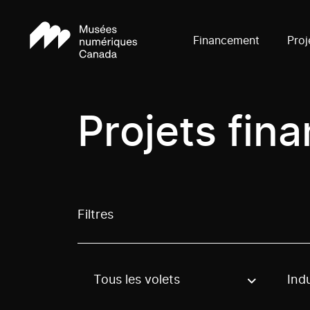
Financement
Proj
Projets fin
Filtres
Tous les volets
Indu
Use these options to filter projects by topic