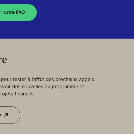
r notre FAQ
re
our rester à l’affût des prochains appels
cevoir des nouvelles du programme et
rojets financés.
r