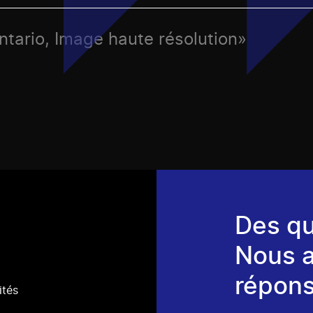
Ontario, Image haute résolution»
Des qu
Nous 
répons
ités