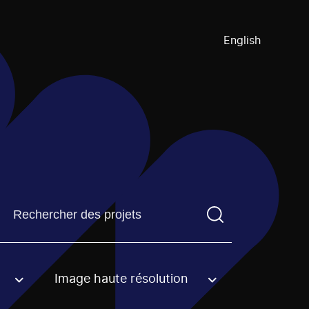
English
Trouvez un projetVous devez saisir un terme de recherch
Image haute résolution
an option.