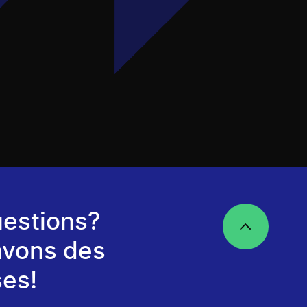
estions?
avons des
es!