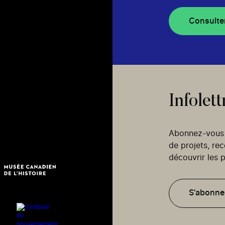
Consulte
Infolett
Abonnez-vous p
de projets, re
découvrir les p
S'abonne