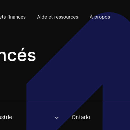
ets financés
Aide et ressources
À propos
ancés
strie
Ontario
, stream or regon. The filter will be applied when selecting 