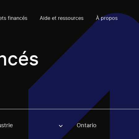
ets financés
Aide et ressources
À propos
ancés
strie
Ontario
, stream or regon. The filter will be applied when selecting 