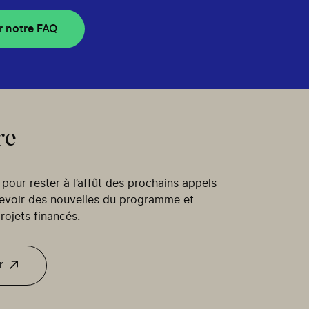
r notre FAQ
re
our rester à l’affût des prochains appels
cevoir des nouvelles du programme et
rojets financés.
r