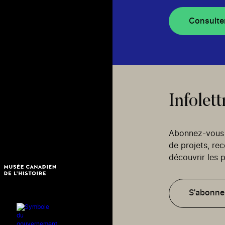
Consulte
Infolett
Abonnez-vous p
de projets, re
découvrir les p
S'abonne