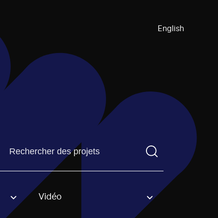
English
Trouvez un projetVous devez saisir un terme de recherch
Vidéo
an option.