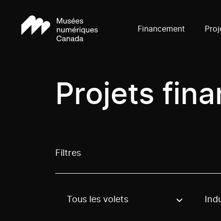
Financement
Proj
Projets fin
Filtres
Tous les volets
Indu
Use these options to filter projects by topic