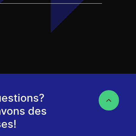
estions?
avons des
es!