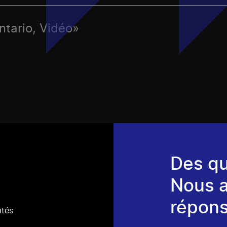
ntario, Vidéo»
Des qu
Nous 
répons
ités