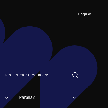
English
Trouvez un projetVous devez saisir un terme de recherch
Parallax
an option.