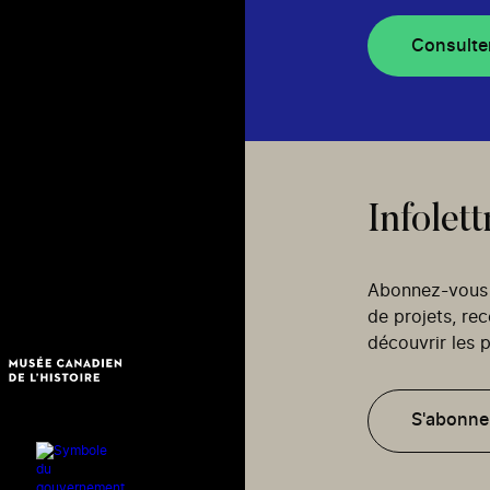
Consulte
Infolett
Abonnez-vous p
de projets, re
découvrir les p
S'abonne