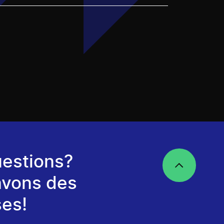
estions?
avons des
es!