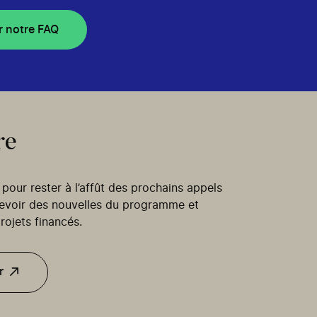
r notre FAQ
re
our rester à l’affût des prochains appels
cevoir des nouvelles du programme et
rojets financés.
r