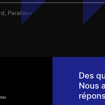
d, Parallax»
Des qu
Nous 
répons
ités