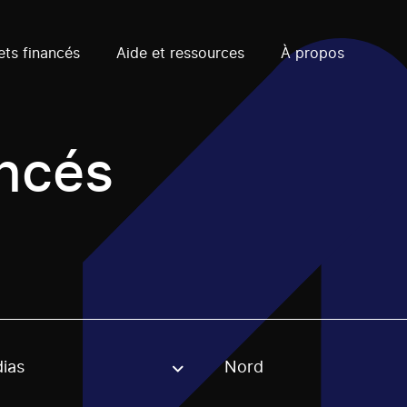
ets financés
Aide et ressources
À propos
ancés
ias
Nord
, stream or regon. The filter will be applied when selecting 