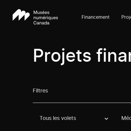
Financement
Proj
Projets fin
Filtres
Tous les volets
Méd
Use these options to filter projects by topic