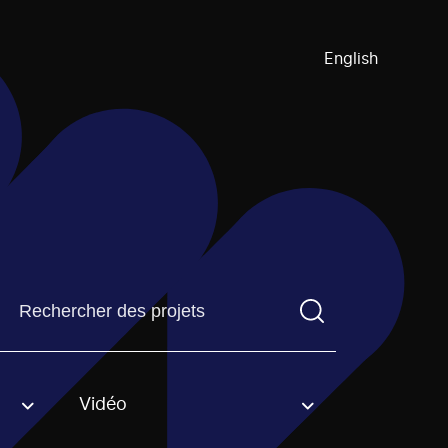
English
Trouvez un projetVous devez saisir un terme de recherch
Vidéo
an option.