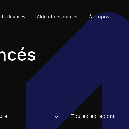
ets financés
Aide et ressources
À propos
ancés
ure
Toutes les régions
, stream or regon. The filter will be applied when selecting 