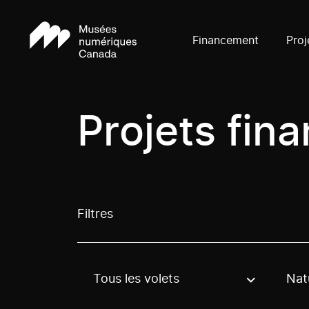
Financement
Proj
Projets fin
Filtres
Tous les volets
Nat
Use these options to filter projects by topic