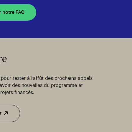
r notre FAQ
re
our rester à l’affût des prochains appels
cevoir des nouvelles du programme et
rojets financés.
r