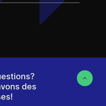
estions?
avons des
es!