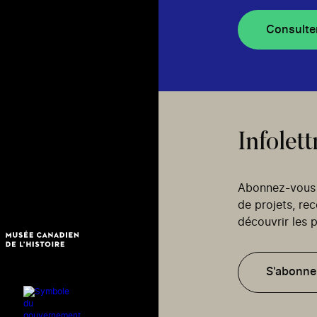
Consulte
Infolett
Abonnez-vous p
de projets, re
découvrir les p
S'abonne