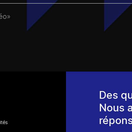
déo»
Des qu
Nous 
répons
ités