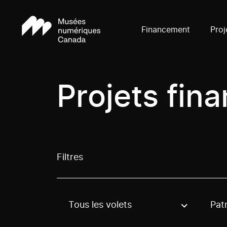
Financement
Proj
Projets fin
Filtres
Tous les volets
Pat
Use these options to filter projects by topic