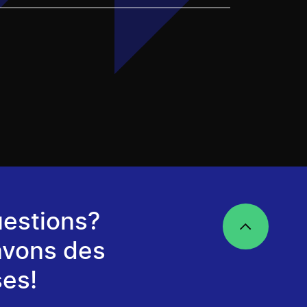
estions?
avons des
es!