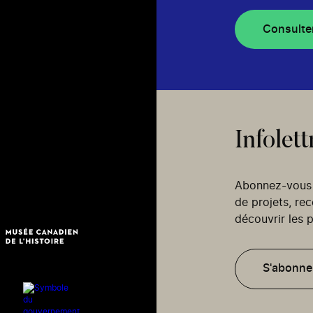
Consulte
Infolett
Abonnez-vous p
de projets, re
découvrir les p
S'abonne