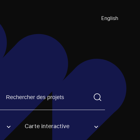
English
Trouvez un projetVous devez saisir un terme de recherch
Carte interactive
an option.