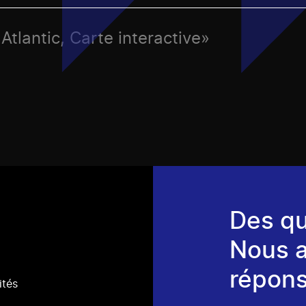
Atlantic, Carte interactive»
Des qu
Nous 
répons
ités