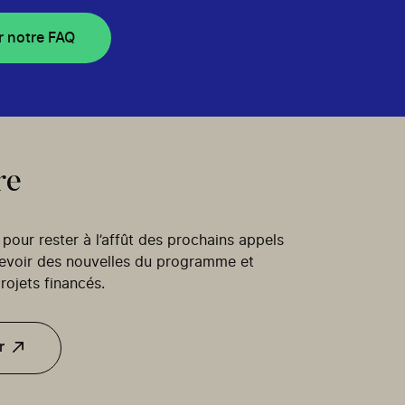
r notre FAQ
re
our rester à l’affût des prochains appels
cevoir des nouvelles du programme et
rojets financés.
r