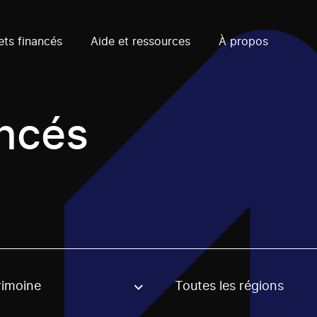
ets financés
Aide et ressources
À propos
ancés
rimoine
Toutes les régions
, stream or regon. The filter will be applied when selecting 