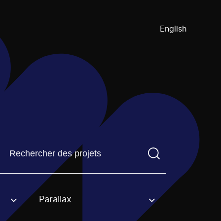
English
Trouvez un projetVous devez saisir un terme de recherch
Parallax
an option.