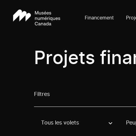
Financement
Proj
Projets fin
Filtres
Tous les volets
Peu
Use these options to filter projects by topic