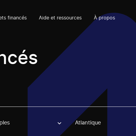
ets financés
Aide et ressources
À propos
ancés
ples
Atlantique
, stream or regon. The filter will be applied when selecting 