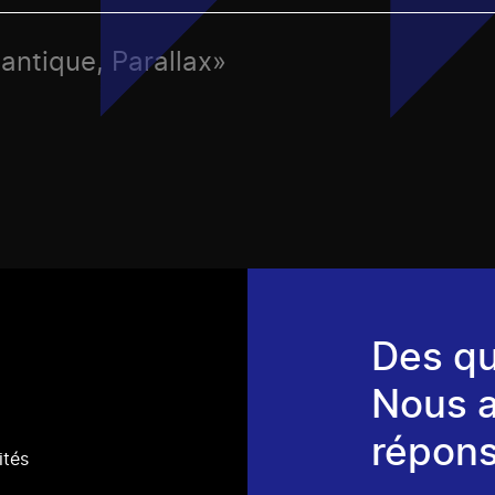
lantique, Parallax»
Des qu
Nous 
répons
ités