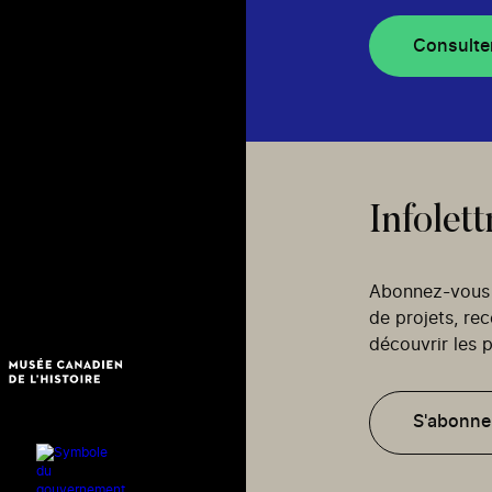
Consulte
Infolett
Abonnez-vous p
de projets, re
découvrir les p
S'abonne