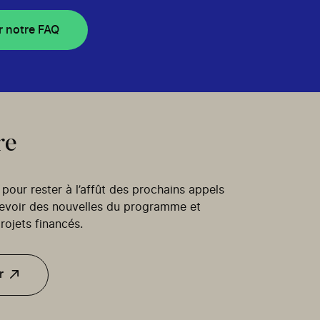
r notre FAQ
re
our rester à l’affût des prochains appels
cevoir des nouvelles du programme et
rojets financés.
r