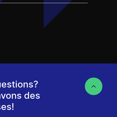
estions?
avons des
es!