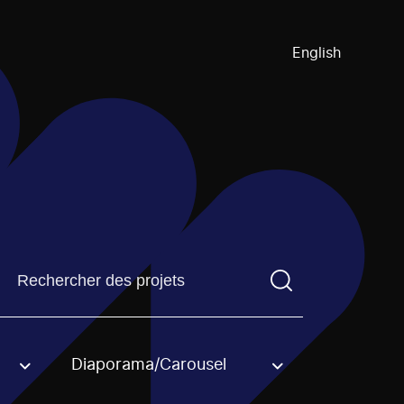
English
Trouvez un projetVous devez saisir un terme de recherch
Diaporama/Carousel
an option.