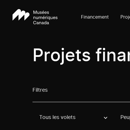
Financement
Proj
Projets fin
Filtres
Tous les volets
Peu
Use these options to filter projects by topic