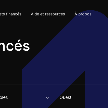
ets financés
Aide et ressources
À propos
ancés
ples
Ouest
, stream or regon. The filter will be applied when selecting 