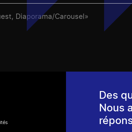
uest, Diaporama/Carousel»
Des qu
Nous 
répons
ités