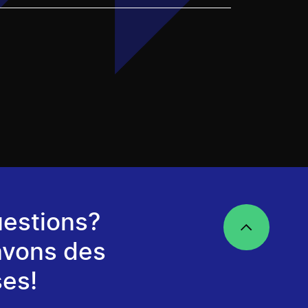
estions?
avons des
es!