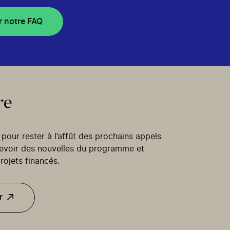
r notre FAQ
re
our rester à l’affût des prochains appels
cevoir des nouvelles du programme et
rojets financés.
r