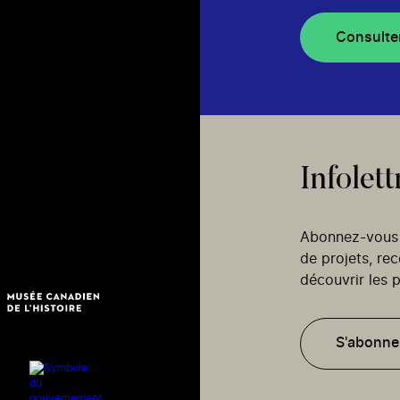
Consulte
Infolett
Abonnez-vous p
de projets, re
découvrir les p
S'abonne