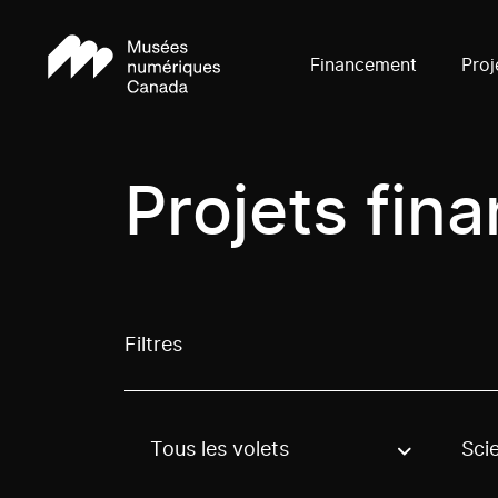
Financement
Proj
Projets fin
Filtres
Tous les volets
Sci
Use these options to filter projects by topic