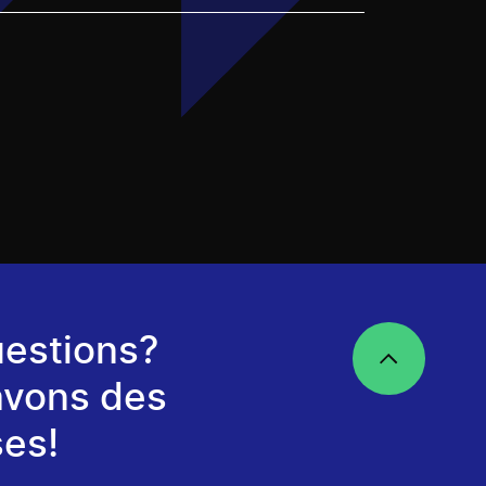
estions?
avons des
es!