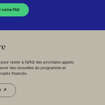
r notre FAQ
re
our rester à l’affût des prochains appels
cevoir des nouvelles du programme et
rojets financés.
r