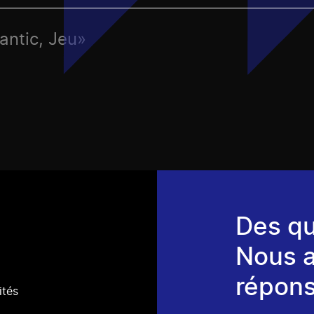
antic, Jeu»
Des qu
Nous 
répons
ités