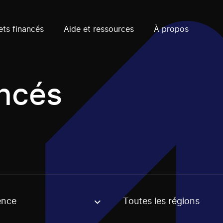
ets financés
Aide et ressources
À propos
ancés
ence
Toutes les régions
, stream or regon. The filter will be applied when selecting 