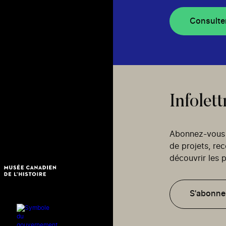
Consulte
Infolett
Abonnez-vous p
de projets, re
découvrir les p
S'abonne