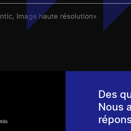
antic, Image haute résolution»
Des qu
Nous 
répons
ités