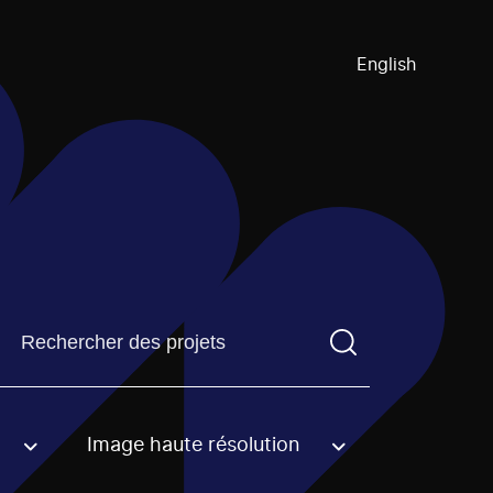
English
Trouvez un projetVous devez saisir un terme de recherch
Image haute résolution
an option.