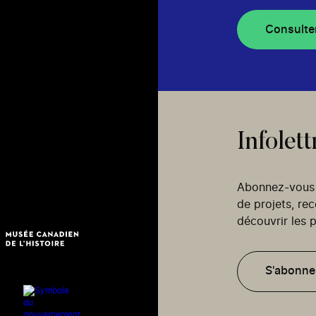
Consulte
Infolett
Abonnez-vous p
de projets, re
découvrir les p
S'abonne