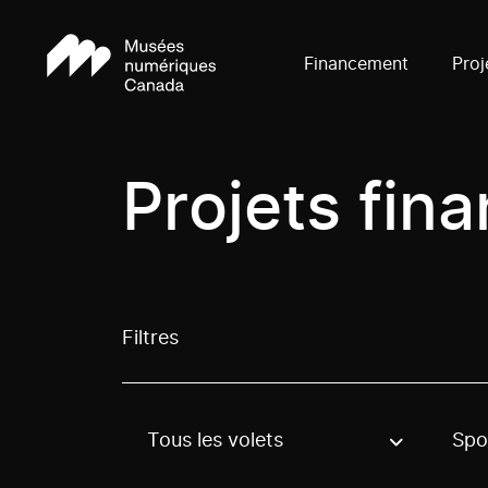
Financement
Proj
Projets fin
Filtres
Tous les volets
Spo
Use these options to filter projects by topic