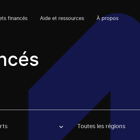
ets financés
Aide et ressources
À propos
ancés
rts
Toutes les régions
, stream or regon. The filter will be applied when selecting 