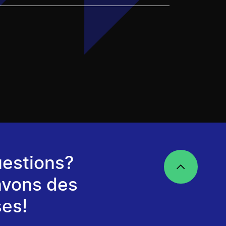
estions?
avons des
es!