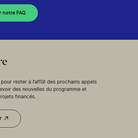
r notre FAQ
re
our rester à l’affût des prochains appels
cevoir des nouvelles du programme et
rojets financés.
r