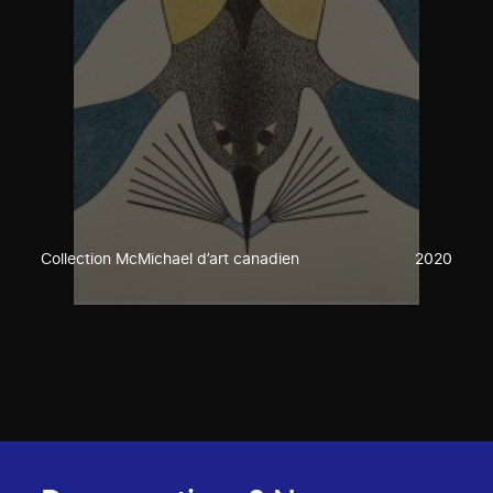
Collection McMichael d’art canadien
2020