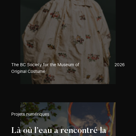
The BC Society for the Museum of
2026
Original Costume
Projets numériques
Là où l’eau a rencontré la