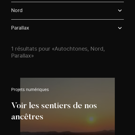
Use these options to filter projects by topic, stream o
Nord
Parallax
1 résultats pour «Autochtones, Nord,
Parallax»
Projets numériques
Voir les sentiers de nos
ancêtres