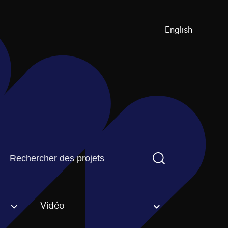
English
Trouvez un projetVous devez saisir un terme de recherch
Vidéo
an option.