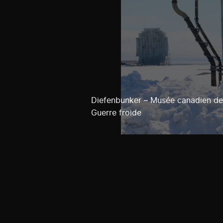
Diefenbunker – Musée canadien de
Guerre froide