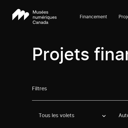
Financement
Proj
Projets fin
Filtres
Tous les volets
Aut
Use these options to filter projects by topic