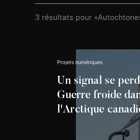
3 résultats pour «Autochtone
Projets numériques
Un signal se per
Guerre froide da
l'Arctique canadi