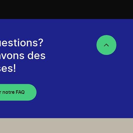
estions?
avons des
es!
r notre FAQ