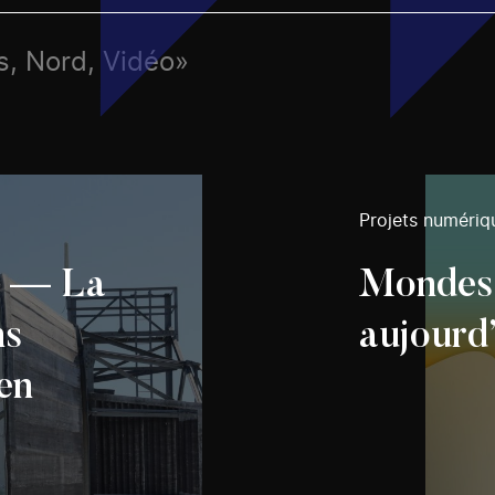
s, Nord, Vidéo»
Projets numériq
d — La
Mondes i
ns
aujourd
en