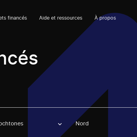
ets financés
Aide et ressources
À propos
ancés
ochtones
Nord
, stream or regon. The filter will be applied when selecting 