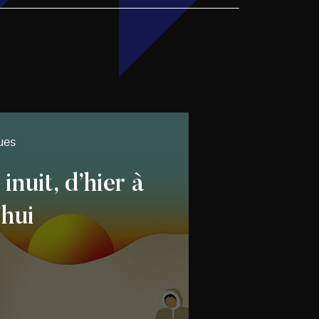
ues
nuit, d’hier à
’hui