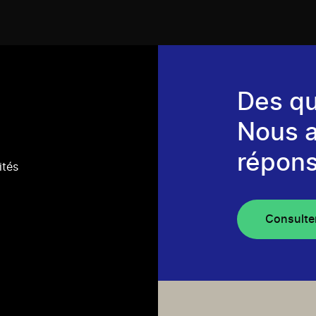
Des qu
Nous 
répons
ités
Consulte