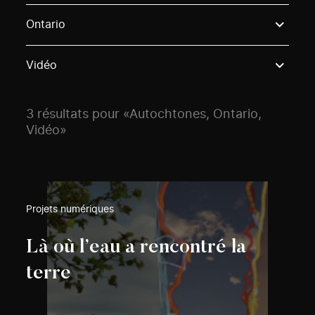
Use these options to filter projects by topic, stream o
Ontario
Vidéo
3 résultats pour «Autochtones, Ontario,
Vidéo»
Projets numériques
Là où l’eau a rencontré la
terre