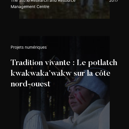
The Stó:lō Research and Resource
2017
Management Centre
Projets numériques
Tradition vivante : Le potlatch
kwakwaka’wakw sur la côte
nord-ouest