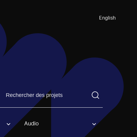
English
Trouvez un projetVous devez saisir un terme de recherch
Audio
an option.