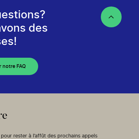
estions?
avons des
es!
r notre FAQ
re
our rester à l’affût des prochains appels