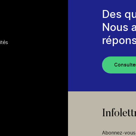
Des qu
Nous 
répons
ités
Consulte
Infolett
Abonnez-vous p