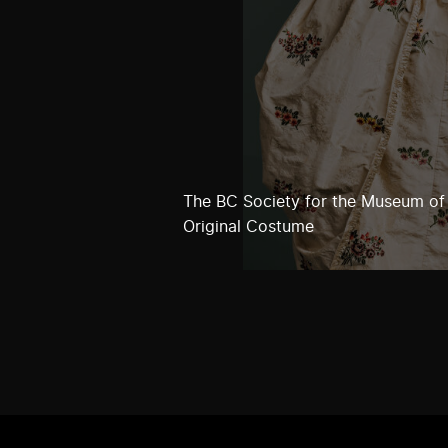
The BC Society for the Museum of
Original Costume