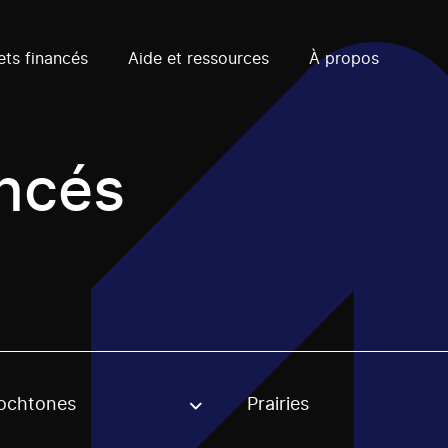
ets financés
Aide et ressources
À propos
ancés
ochtones
Prairies
, stream or regon. The filter will be applied when selecting 