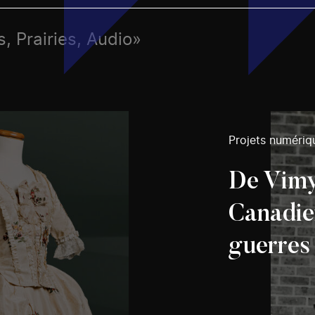
, Prairies, Audio»
Projets numériq
De Vimy 
Canadie
guerres