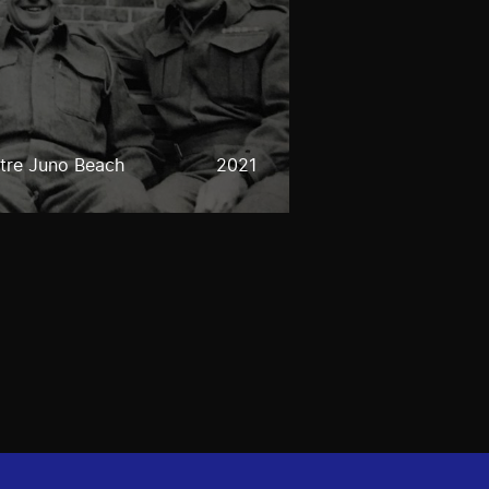
tre Juno Beach
2021