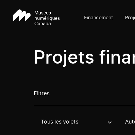
Financement
Proj
Projets fin
Filtres
Tous les volets
Aut
Use these options to filter projects by topic